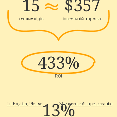
15
$357
теплих лідів
інвестицій в проєкт
433%
ROI
13%
In English, Please!
Зберегти собі презентацію